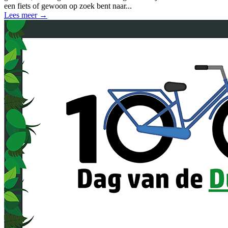
een fiets of gewoon op zoek bent naar...
Lees meer
→