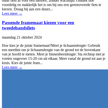
oude fiets in voor een nieuwe, zonder wachttijd! Ontdek hoe
voordelig en makkelijk het is om bij ons een gerenoveerde fiets te
kiezen. Draag bij aan een duurz...
Lees meer
→
Passende framemaat kiezen voor een
tweedehandsfiets
maandag 21 oktober 2024
Hoe kies je de juiste framemaat?Meet je lichaamslengte: Gebruik
een meetlint om je lichaamslengte van de grond tot de bovenkant
van je hoofd te meten. Meet je binnenbeenlengte: Sta rechtop met je
voeten ongeveer 15-20 cm uit elkaar. Meet vanaf de grond tot aan je
kruis. Kies de juiste fram...
Lees meer
→