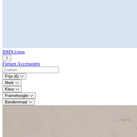
BMX/cross
Fietsen
Accessoires
Prijs (€)
Merk
Kleur
Framehoogte
Bandenmaat