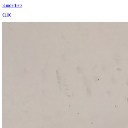
Kinderfiets
€100