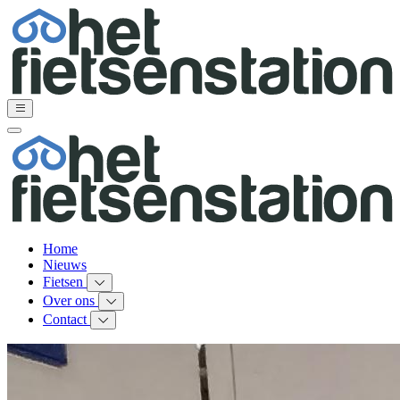
Home
Nieuws
Fietsen
Over ons
Contact